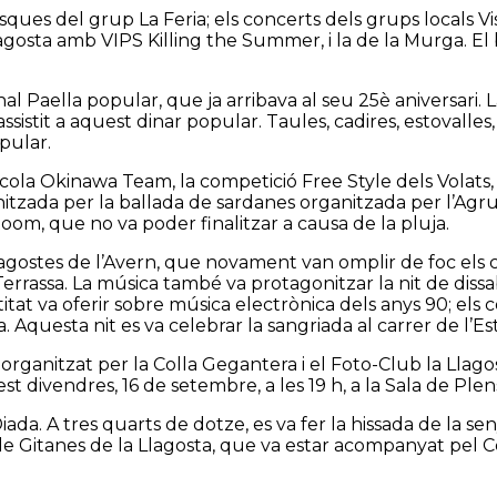
sques del grup La Feria; els concerts dels grups locals V
 Llagosta amb VIPS Killing the Summer, i la de la Murga. El
al Paella popular, que ja arribava al seu 25è aniversari. 
sistit a aquest dinar popular. Taules, cadires, estovalles
pular.
cola Okinawa Team, la competició Free Style dels Volats, 
nitzada per la ballada de sardanes organitzada per l’Agru
Room, que no va poder finalitzar a causa de la pluja.
lagostes de l’Avern, que novament van omplir de foc els ca
Terrassa. La música també va protagonitzar la nit de diss
titat va oferir sobre música electrònica dels anys 90; els
 Aquesta nit es va celebrar la sangriada al carrer de l’Est
rganitzat per la Colla Gegantera i el Foto-Club la Llagos
est divendres, 16 de setembre, a les 19 h, a la Sala de Ple
iada. A tres quarts de dotze, es va fer la hissada de la se
e Gitanes de la Llagosta, que va estar acompanyat pel C