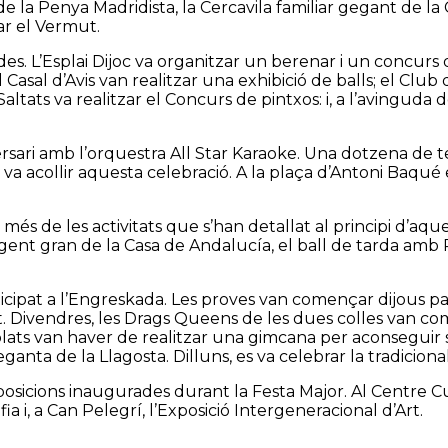
la Penya Madridista, la Cercavila familiar gegant de la C
ar el Vermut.
des. L’Esplai Dijoc va organitzar un berenar i un concurs 
 Casal d’Avis van realitzar una exhibició de balls; el Clu
Saltats va realitzar el Concurs de pintxos: i, a l’avingud
iversari amb l’orquestra All Star Karaoke. Una dotzena de
 va acollir aquesta celebració. A la plaça d’Antoni Baqué
, a més de les activitats que s’han detallat al principi d’a
ent gran de la Casa de Andalucía, el ball de tarda amb
 participat a l’Engreskada. Les proves van començar dijous
 Divendres, les Drags Queens de les dues colles van comp
olats van haver de realitzar una gimcana per aconseguir
anta de la Llagosta. Dilluns, es va celebrar la tradicional p
posicions inaugurades durant la Festa Major. Al Centre Cu
a i, a Can Pelegrí, l’Exposició Intergeneracional d’Art.