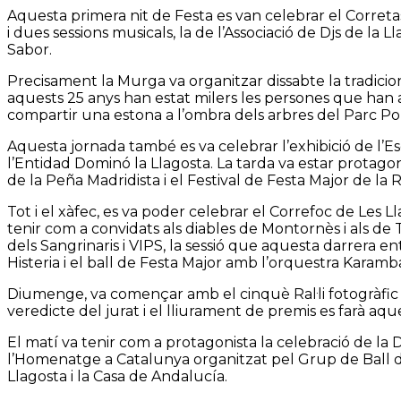
Aquesta primera nit de Festa es van celebrar el Correta
i dues sessions musicals, la de l’Associació de Djs de la
Sabor.
Precisament la Murga va organitzar dissabte la tradicion
aquests 25 anys han estat milers les persones que han as
compartir una estona a l’ombra dels arbres del Parc Po
Aquesta jornada també es va celebrar l’exhibició de l’Es
l’Entidad Dominó la Llagosta. La tarda va estar protago
de la Peña Madridista i el Festival de Festa Major de la 
Tot i el xàfec, es va poder celebrar el Correfoc de Les L
tenir com a convidats als diables de Montornès i als de 
dels Sangrinaris i VIPS, la sessió que aquesta darrera en
Histeria i el ball de Festa Major amb l’orquestra Karamba.
Diumenge, va començar amb el cinquè Ral·li fotogràfic o
veredicte del jurat i el lliurament de premis es farà aqu
El matí va tenir com a protagonista la celebració de la D
l’Homenatge a Catalunya organitzat pel Grup de Ball d
Llagosta i la Casa de Andalucía.