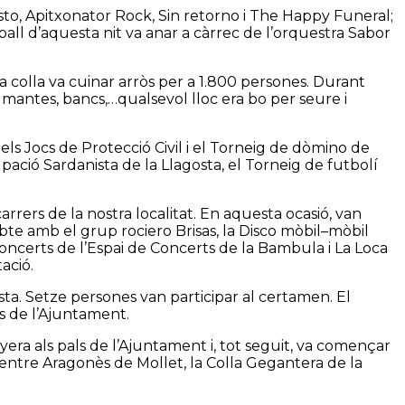
isto, Apitxonator Rock, Sin retorno i The Happy Funeral;
 ball d’aquesta nit va anar a càrrec de l’orquestra Sabor
La colla va cuinar arròs per a 1.800 persones. Durant
, mantes, bancs,…qualsevol lloc era bo per seure i
els Jocs de Protecció Civil i el Torneig de dòmino de
pació Sardanista de la Llagosta, el Torneig de futbolí
rrers de la nostra localitat. En aquesta ocasió, van
abte amb el grup rociero Brisas, la Disco mòbil–mòbil
 concerts de l’Espai de Concerts de la Bambula i La Loca
ació.
ta. Setze persones van participar al certamen. El
ns de l’Ajuntament.
nyera als pals de l’Ajuntament i, tot seguit, va començar
entre Aragonès de Mollet, la Colla Gegantera de la