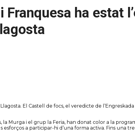
 Franquesa ha estat l
Llagosta
la Llagosta. El Castell de focs, el veredicte de l’Engreskada
is, la Murga i el grup la Feria, han donat color a la program
 esforços a participar-hi d’una forma activa. Fins una tr