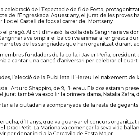
 la celebració de l’Espectacle de fi de Festa, protagonit
edicte de l’Engreskada. Aquest any, el jurat de les prove
ir lloc el Castell de focs al carrer del Montseny.
 pregó. Al crit d’invasió, la colla dels Sangrinaris va dona
grinaris va omplir el balcó i va animar a fer gresca duran
amarretes de les sangriades que han organitzat durant aq
membres fundadors de la colla, i Javier Peña, president del
adania a cantar una cançó d’aniversari per celebrar el quar
es, l’elecció de la Pubilleta i l’Hereu i el naixement de 
sta i Arturo Shappiro, de 9, l’Hereu. Els dos estaran pres
 el jurat també va escollir la primera dama, Natalia Zafra, 
ntar a la ciutadania acompanyada de la resta de gegants d
Perucha, d’11 anys, que va guanyar el concurs organitzat
er El Drac Petit. La Mariona va començar la seva vida balla
ir per donar inici a la Cercavila de Festa Major.