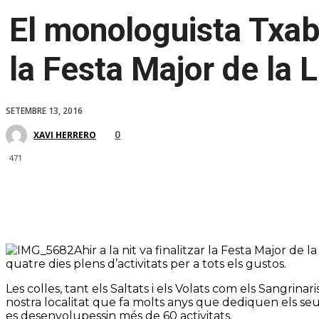
El monologuista Txabi
la Festa Major de la 
SETEMBRE 13, 2016
0
XAVI HERRERO
471
Ahir a la nit va finalitzar la Festa Major de 
quatre dies plens d’activitats per a tots els gustos.
Les colles, tant els Saltats i els Volats com els Sangrinar
nostra localitat que fa molts anys que dediquen els seus
es desenvolupessin més de 60 activitats.