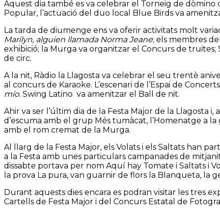
Aquest dia també es va celebrar el Torneig de dòmino de 
Popular, l’actuació del duo local Blue Birds va amenitz
La tarda de diumenge ens va oferir activitats molt varia
Marilyn, alguien llamada Norma Jeane
; els membres del
exhibició; la Murga va organitzar el Concurs de truites; 
de circ.
A la nit, Ràdio la Llagosta va celebrar el seu trentè an
al concurs de Karaoke. L’escenari de l’Espai de Concerts
mío
. Swing Latino va amenitzar el Ball de nit.
Ahir va ser l’últim dia de la Festa Major de la Llagosta i
d’escuma amb el grup Més tumàcat, l’Homenatge a la g
amb el rom cremat de la Murga.
Al llarg de la Festa Major, els Volats i els Saltats han
a la Festa amb unes particulars campanades de mitjanit.
dissabte portava per nom Aquí hay Tomate i Saltats i V
la prova La pura, van guarnir de flors la Blanqueta, la geg
Durant aquests dies encara es podran visitar les tres ex
Cartells de Festa Major i del Concurs Estatal de Fotografi