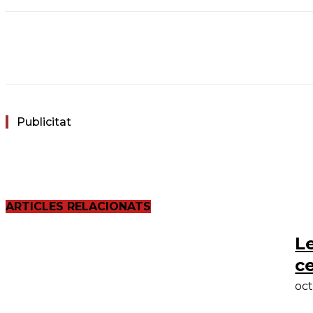
Facebook
Twitter
WhatsApp
Email
Publicitat
ARTICLES RELACIONATS
Le
c
oct