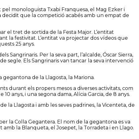
zat pel monologuista Txabi Franquesa, el Mag Ezker i
s ha decidit que la competició acabés amb un empat de
r el tret de sortida de la Festa Major. L’entitat
t la festivitat. L’entitat va projectar dos vídeos que
uests 25 anys.
s Sangrinaris. Per la seva part, l’alcalde, Óscar Sierra,
t de segle. Els Sangrinaris van tancar la seva intervenció
la gegantona de la Llagosta, la Mariona.
ents durant els propers mesos a diverses activitats, com
de 10 anys, i una segona dama, Alícia Garcia, de 8 anys.
e la Llagosta i amb les seves padrines, la Vicenteta, de
 per la Colla Gegantera. El nom de la gegantona es va
nt amb la Blanqueta, el Josepet, la Torradeta i en Llago.