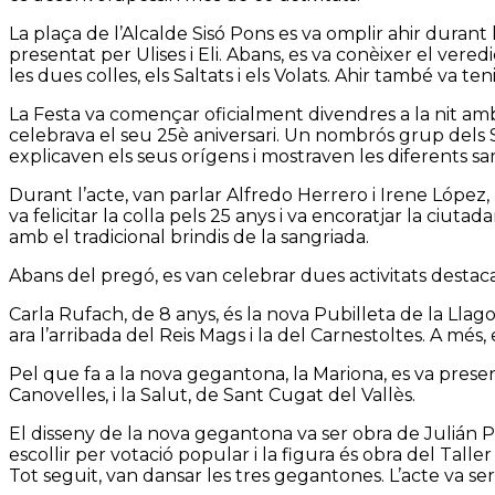
La plaça de l’Alcalde Sisó Pons es va omplir ahir durant
presentat per Ulises i Eli. Abans, es va conèixer el ver
les dues colles, els Saltats i els Volats. Ahir també va ten
La Festa va començar oficialment divendres a la nit amb el
celebrava el seu 25è aniversari. Un nombrós grup dels San
explicaven els seus orígens i mostraven les diferents s
Durant l’acte, van parlar Alfredo Herrero i Irene López, 
va felicitar la colla pels 25 anys i va encoratjar la ciut
amb el tradicional brindis de la sangriada.
Abans del pregó, es van celebrar dues activitats destacad
Carla Rufach, de 8 anys, és la nova Pubilleta de la Llago
ara l’arribada del Reis Mags i la del Carnestoltes. A més,
Pel que fa a la nova gegantona, la Mariona, es va prese
Canovelles, i la Salut, de Sant Cugat del Vallès.
El disseny de la nova gegantona va ser obra de Julián 
escollir per votació popular i la figura és obra del Tall
Tot seguit, van dansar les tres gegantones. L’acte va serv