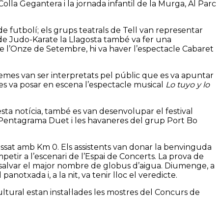
olla Gegantera i la jornada infantil de la Murga, Al Parc
de futbolí; els grups teatrals de Tell van representar
b de Judo-Karate la Llagosta també va fer una
a de l’Onze de Setembre, hi va haver l’espectacle Cabaret
 temes van ser interpretats pel públic que es va apuntar
 es va posar en escena l’espectacle musical
Lo tuyo y lo
questa notícia, també es van desenvolupar el festival
 Pentagrama Duet i les havaneres del grup Port Bo
 passat amb Km 0. Els assistents van donar la benvinguda
etir a l’escenari de l’Espai de Concerts. La prova de
 salvar el major nombre de globus d’aigua. Diumenge, a
anotxada i, a la nit, va tenir lloc el veredicte.
ltural estan instal·lades les mostres del Concurs de