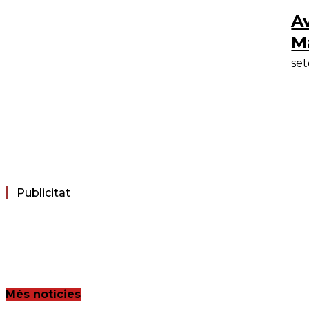
Av
M
set
Publicitat
Més notícies