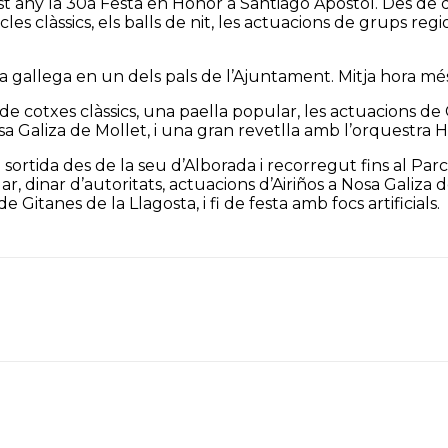
 any la 30a Festa en Honor a Santiago Apòstol. Des de d
les clàssics, els balls de nit, les actuacions de grups reg
dera gallega en un dels pals de l’Ajuntament. Mitja hora 
e cotxes clàssics, una paella popular, les actuacions de
a Galiza de Mollet, i una gran revetlla amb l’orquestra 
sortida des de la seu d’Alborada i recorregut fins al P
r, dinar d’autoritats, actuacions d’Airiños a Nosa Galiz
Gitanes de la Llagosta, i fi de festa amb focs artificials.
Telegram