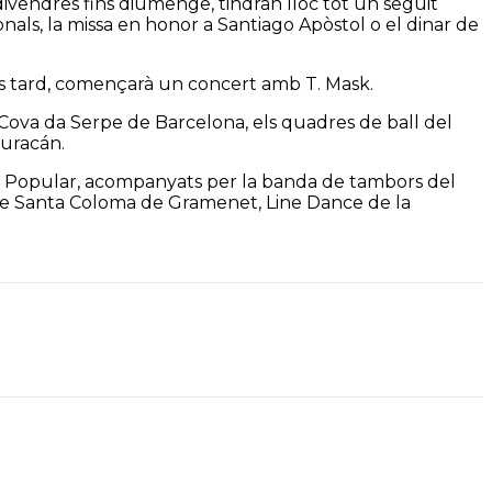
ivendres fins diumenge, tindran lloc tot un seguit
ionals, la missa en honor a Santiago Apòstol o el dinar de
més tard, començarà un concert amb T. Mask.
 Cova da Serpe de Barcelona, els quadres de ball del
Huracán.
arc Popular, acompanyats per la banda de tambors del
a de Santa Coloma de Gramenet, Line Dance de la