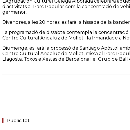
L’Agrupación Cultural Galega Alborada celebrarà aquest
d’activitats al Parc Popular com la concentració de vehic
germanor.
Divendres, a les 20 hores, es farà la hissada de la ban
La programació de dissabte contempla la concentració d
Centro Cultural Andaluz de Mollet i la Irmandade a Nos
Diumenge, es farà la processó de Santiago Apòstol amb 
Centro Cultural Andaluz de Mollet, missa al Parc Popula
Llagosta, Toxos e Xestas de Barcelona i el Grup de Ball de 
Facebook
Twitter
WhatsApp
Email
Publicitat