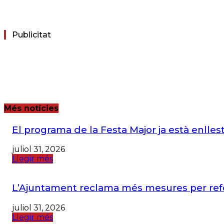
Publicitat
Més notícies
El programa de la Festa Major ja està enllest
juliol 31, 2026
Llegir més
L’Ajuntament reclama més mesures per refor
juliol 31, 2026
Llegir més