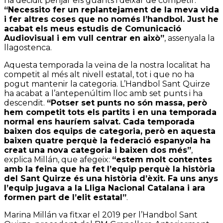
ha decidit penjar els guants i deixar de competir.
“Necessito fer un replantejament de la meva vida
i fer altres coses que no només l’handbol. Just he
acabat els meus estudis de Comunicació
Audiovisual i em vull centrar en això”
, assenyala la
llagostenca.
Aquesta temporada la veïna de la nostra localitat ha
competit al més alt nivell estatal, tot i que no ha
pogut mantenir la categoria. L’Handbol Sant Quirze
ha acabat a l’antepenúltim lloc amb set punts i ha
descendit.
“Potser set punts no són massa, però
hem competit tots els partits i en una temporada
normal ens hauríem salvat. Cada temporada
baixen dos equips de categoria, però en aquesta
baixen quatre perquè la federació espanyola ha
creat una nova categoria i baixen dos més”
,
explica Millán, que afegeix:
“estem molt contentes
amb la feina que ha fet l’equip perquè la història
del Sant Quirze és una història d’èxit. Fa uns anys
l’equip jugava a la Lliga Nacional Catalana i ara
formen part de l’elit estatal”
.
Marina Millán va fitxar el 2019 per l’Handbol Sant