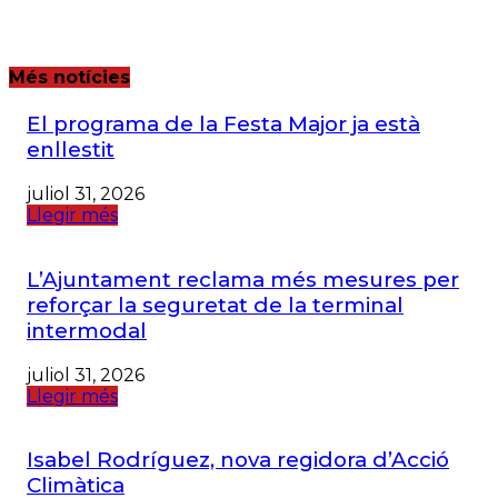
Més notícies
El programa de la Festa Major ja està
enllestit
juliol 31, 2026
Llegir més
L’Ajuntament reclama més mesures per
reforçar la seguretat de la terminal
intermodal
juliol 31, 2026
Llegir més
Isabel Rodríguez, nova regidora d’Acció
Climàtica