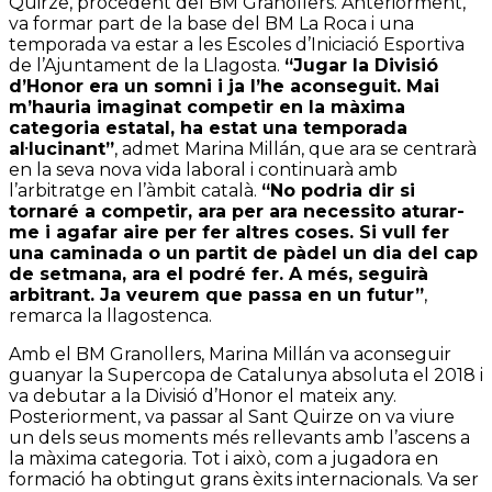
Quirze, procedent del BM Granollers. Anteriorment,
va formar part de la base del BM La Roca i una
temporada va estar a les Escoles d’Iniciació Esportiva
de l’Ajuntament de la Llagosta.
“Jugar la Divisió
d’Honor era un somni i ja l’he aconseguit. Mai
m’hauria imaginat competir en la màxima
categoria estatal, ha estat una temporada
al·lucinant”
, admet Marina Millán, que ara se centrarà
en la seva nova vida laboral i continuarà amb
l’arbitratge en l’àmbit català.
“No podria dir si
tornaré a competir, ara per ara necessito aturar-
me i agafar aire per fer altres coses. Si vull fer
una caminada o un partit de pàdel un dia del cap
de setmana, ara el podré fer. A més, seguirà
arbitrant. Ja veurem que passa en un futur”
,
remarca la llagostenca.
Amb el BM Granollers, Marina Millán va aconseguir
guanyar la Supercopa de Catalunya absoluta el 2018 i
va debutar a la Divisió d’Honor el mateix any.
Posteriorment, va passar al Sant Quirze on va viure
un dels seus moments més rellevants amb l’ascens a
la màxima categoria. Tot i això, com a jugadora en
formació ha obtingut grans èxits internacionals. Va ser