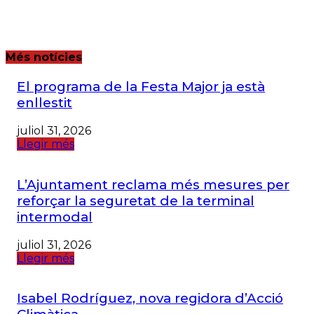
Més notícies
El programa de la Festa Major ja està
enllestit
juliol 31, 2026
Llegir més
L’Ajuntament reclama més mesures per
reforçar la seguretat de la terminal
intermodal
juliol 31, 2026
Llegir més
Isabel Rodríguez, nova regidora d’Acció