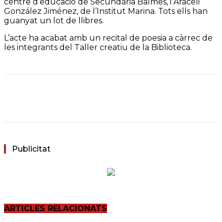
centre d’educació de Secundària Balmes, i Araceli
González Jiménez, de l’Institut Marina. Tots ells han
guanyat un lot de llibres.
L’acte ha acabat amb un recital de poesia a càrrec de
les integrants del Taller creatiu de la Biblioteca.
Facebook
Twitter
WhatsApp
Email
Publicitat
ARTICLES RELACIONATS