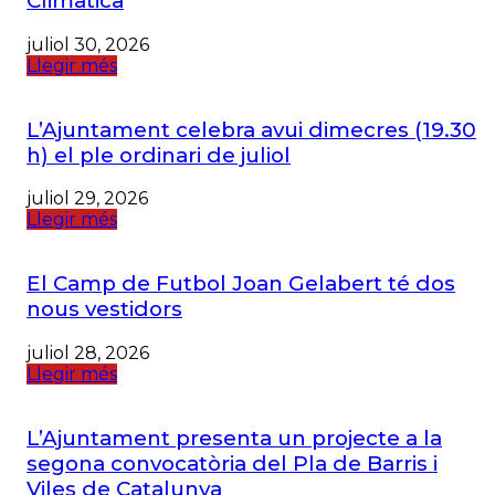
Climàtica
juliol 30, 2026
Llegir més
L’Ajuntament celebra avui dimecres (19.30
h) el ple ordinari de juliol
juliol 29, 2026
Llegir més
El Camp de Futbol Joan Gelabert té dos
nous vestidors
juliol 28, 2026
Llegir més
L’Ajuntament presenta un projecte a la
segona convocatòria del Pla de Barris i
Viles de Catalunya