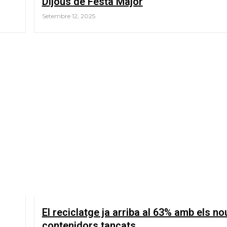
Dijous de Festa Major
Setembre 12, 2025
El reciclatge ja arriba al 63% amb els no
contenidors tancats